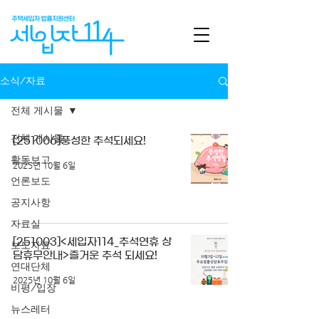
소식/자료
전체 게시물
전체 게시물
[251006]풍성한 추석되세요!
활동보고
2025년 10월 6일
언론보도
공지사항
자료실
[251003]<세입자114_추석연휴 상
보도자료
담휴무안내>즐거운 추석 되세요!
연대단체
2025년 10월 6일
비평/입장
뉴스레터