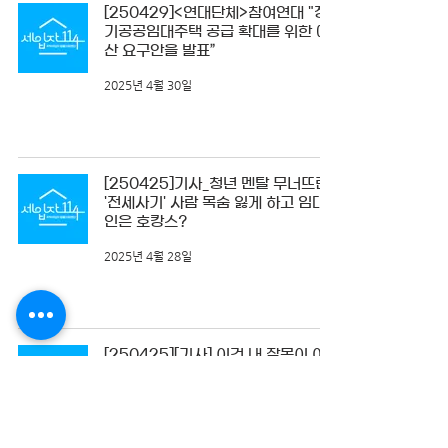
[250429]<연대단체>참여연대 "장
기공공임대주택 공급 확대를 위한 예
산 요구안을 발표”
2025년 4월 30일
[250425]기사_청년 멘탈 무너뜨린
'전세사기' 사람 목숨 잃게 하고 임대
인은 호캉스?
2025년 4월 28일
[250425][기사] 이건 내 잘못이 아
니야 – #전세사기 - 국가의 책임을 묻
다
2025년 4월 28일