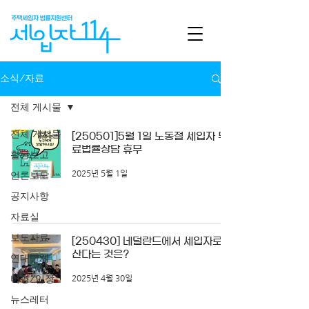
소식/자료
전체 게시물
전체 게시물
[250501]5월 1일 노동절 세입자 무
료법률상담 휴무
활동보고
2025년 5월 1일
언론보도
공지사항
자료실
보도자료
[250430] 네덜란드에서 세입자로
산다는 것은?
연대단체
비평/입장
2025년 4월 30일
뉴스레터