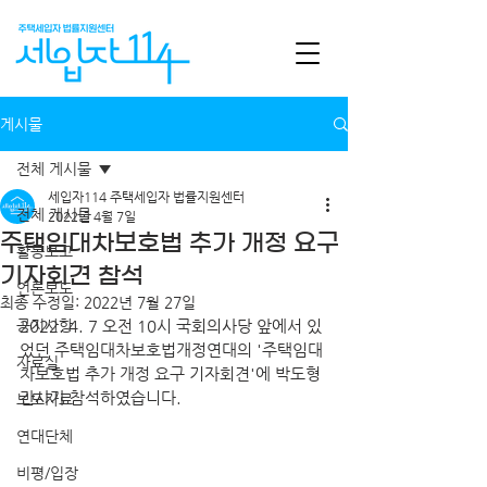
게시물
전체 게시물
세입자114 주택세입자 법률지원센터
전체 게시물
2022년 4월 7일
주택임대차보호법 추가 개정 요구
활동보고
기자회견 참석
언론보도
최종 수정일:
2022년 7월 27일
공지사항
2022. 4. 7 오전 10시 국회의사당 앞에서 있
었던 주택임대차보호법개정연대의 '주택임대
자료실
차보호법 추가 개정 요구 기자회견'에 박도형 
간사가 참석하였습니다.
보도자료
연대단체
비평/입장