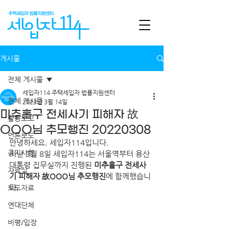
게시물
전체 게시물
세입자114 주택세입자 법률지원센터
전체 게시물
2023년 3월 14일
미추홀구 전세사기 피해자 故
활동보고
OOO님 추모행진 20220308
언론보도
안녕하세요. 세입자114입니다.
공지사항
지난 3월 8일 세입자114는 서울역부터 용산 
대통령 집무실까지 진행된 
미추홀구 전세사
자료실
기 피해자 故OOO님 추모행진
에 함께했습니
다.
보도자료
연대단체
비평/입장