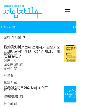
소식/자료
전체 게시물
전체 게시물
[250206]첫번째 전세사기 희생자 2
주기토론회"끝나지 않은 전세사기, 해
활동보고
법은 없나?"
언론보도
2025년 3월 3일
공지사항
자료실
보도자료
[250120]운영위원회 회의록
연대단체
비평/입장
2025년 3월 3일
뉴스레터