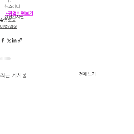
다.  
뉴스레터
*판결비평보기
상담게시판
활동보고
비평/입장
전체 보기
최근 게시물