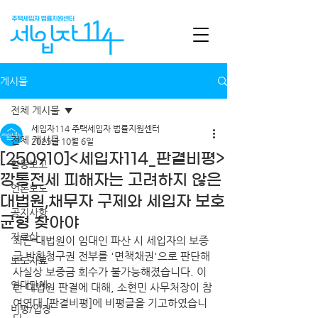
게시물
전체 게시물
세입자114 주택세입자 법률지원센터
전체 게시물
2025년 10월 6일
[250910]<세입자114_판결비평>
활동보고
깡통전세 피해자는 고려하지 않은
언론보도
대법원,채무자 구제와 세입자 보호
공지사항
균형 찾아야
자료실
최근 대법원이 임대인 파산 시 세입자의 보증
금 반환청구권 전부를 '면책채권'으로 판단해 
보도자료
사실상 보증금 회수가 불가능해졌습니다. 이
연대단체
번 대법원 판결에 대해, 소현민 사무처장이 참
여연대 [판결비평]에 비평글을 기고하였습니
비평/입장