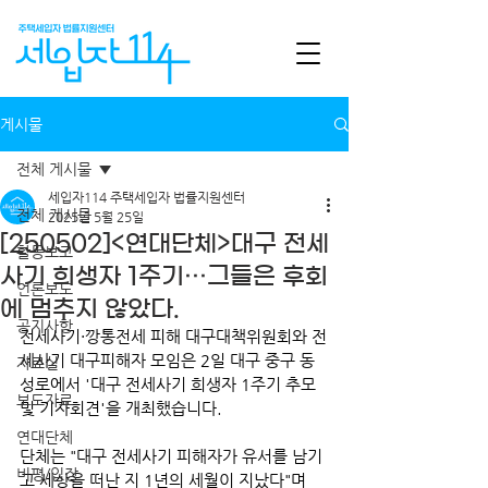
게시물
전체 게시물
세입자114 주택세입자 법률지원센터
전체 게시물
2025년 5월 25일
[250502]<연대단체>대구 전세
활동보고
사기 희생자 1주기···그들은 후회
언론보도
에 멈추지 않았다.
공지사항
전세사기·깡통전세 피해 대구대책위원회와 전
세사기 대구피해자 모임은 2일 대구 중구 동
자료실
성로에서 '대구 전세사기 희생자 1주기 추모 
보도자료
및 기자회견'을 개최했습니다. 
연대단체
단체는 "대구 전세사기 피해자가 유서를 남기
비평/입장
고 세상을 떠난 지 1년의 세월이 지났다"며 