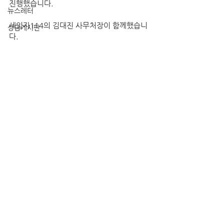
진행했습니다.
뉴스레터
세입자114의 김대진 사무처장이 함께했습니
상담게시판
다.