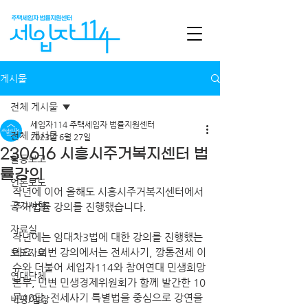
게시물
전체 게시물
세입자114 주택세입자 법률지원센터
전체 게시물
2023년 6월 27일
230616 시흥시주거복지센터 법
활동보고
률강의
언론보도
작년에 이어 올해도 시흥시주거복지센터에서 
공지사항
주거법률 강의를 진행했습니다.
자료실
작년에는 임대차3법에 대한 강의를 진행했는
데요. 이번 강의에서는 전세사기, 깡통전세 이
보도자료
슈와 더불어 세입자114와 참여연대 민생희망
연대단체
본부, 민변 민생경제위원회가 함께 발간한 10
문10답, 전세사기 특별법을 중심으로 강연을 
비평/입장