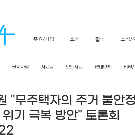
후원/가입
소개
활동
소식/
공지사항
자료실
보도자료
연대단체
비평
 "무주택자의 주거 불안정
 위기 극복 방안" 토론회
22