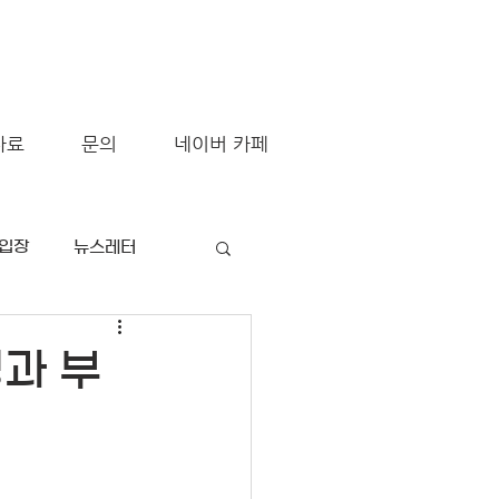
자료
문의
네이버 카페
/입장
뉴스레터
과 부