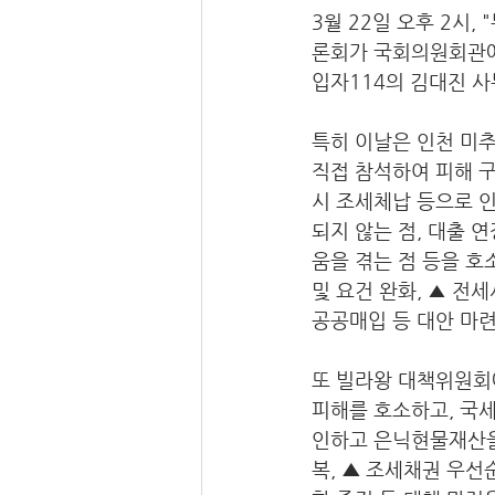
3월 22일 오후 2시
론회가 국회의원회관에
입자114의 김대진 
특히 이날은 인천 미
직접 참석하여 피해 
시 조세체납 등으로 
되지 않는 점, 대출
움을 겪는 점 등을 호
및 요건 완화, ▲ 전
공공매입 등 대안 마련
또 빌라왕 대책위원회
피해를 호소하고, 국
인하고 은닉현물재산을
복, 
▲ 
조세채권 우선순