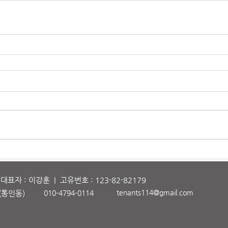
자 : 이강훈 | 고유번호 : 123-82-82179
tenants114@gmail.com
(
통
인동)
010-4794-0114