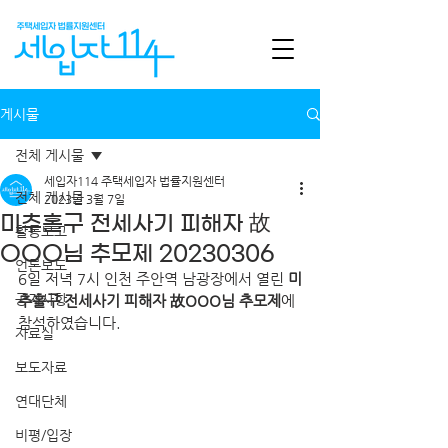
게시물
전체 게시물
세입자114 주택세입자 법률지원센터
전체 게시물
2023년 3월 7일
미추홀구 전세사기 피해자 故
활동보고
OOO님 추모제 20230306
언론보도
6일 저녁 7시 인천 주안역 남광장에서 열린 
미
공지사항
추홀구 전세사기 피해자 故OOO님 추모제
에 
참석하였습니다.
자료실
보도자료
연대단체
비평/입장