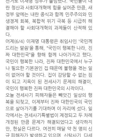
선거로 이재명 정부가 출범했다. 국민들이 내
란 청산과 사회대개혁에 힘을 실어준 만큼, 새 
정부 앞에는 내란 종식과 함께 민주주의와 민
생경제 회복, 복합적 위기 극복 등 시급히 해
결해야 할 사회대개혁의 과제들이 산적해 있
다.
어제(6/4) 이재명 대통령은 취임사인 ‘국민께 
드리는 말씀’을 통해, “국민이 행복한 나라, 진
짜 대한민국”을 향해 함께 나아가자고 했다. 
국민이 행복한 나라, 진짜 대한민국에서 누구
나 필요한 기본권인 집 때문에 불행을 겪는 일
이 없어야 할 것이다. 집이 감당할 수 없는 짐
이 되고 지옥이 된 전세사기 문제의 해결이, 
국민이 행복한 진짜 대한민국의 시작이다.
오늘 전세사기 피해자들은 빼앗긴 일상의 행
복을 되찾고, 이제부터 진짜 대한민국의 국민
으로 살아가기를 기대하며 이 자리에 섰다. 일
각에서는 전세사기특별법이 제정되고 두 차례 
개정된 만큼 문제가 해결되었다고 생각하지
만, 현실은 다르다. 여전히 매달 약 천 명의 신
규 피해자가 발생하고 있으며, 신탁사기, 다세