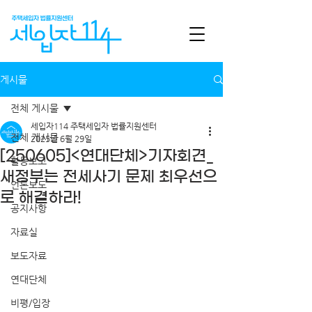
게시물
전체 게시물
세입자114 주택세입자 법률지원센터
전체 게시물
2025년 6월 29일
[250605]<연대단체>기자회견_
활동보고
새정부는 전세사기 문제 최우선으
언론보도
로 해결하라!
공지사항
자료실
보도자료
연대단체
비평/입장