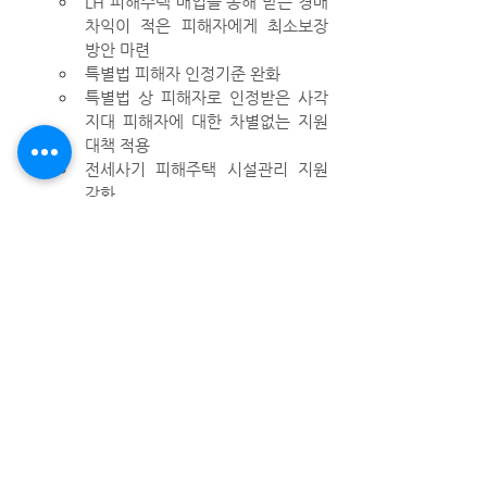
LH 피해주택 매입을 통해 받는 경매
차익이 적은 피해자에게 최소보장 
방안 마련
특별법 피해자 인정기준 완화
특별법 상 피해자로 인정받은 사각
지대 피해자에 대한 차별없는 지원
대책 적용
전세사기 피해주택 시설관리 지원 
강화
전세사기·깡통전세 예방 대책 강화 및 제
도개선
집값 대비 과도하게 높은 보증금을 
점진적으로 하락하도록 전세가율 규
제
현실과 맞지 않는 불합리한 소액임
차인·최우선변제 제도 개선
정보 비대칭 해소와 세입자 권리 강
화
전세대출 개선 : 전세대출의 원금 상
환(임대인)과 이자 지급(임차인) 주
체 분리