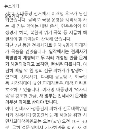
뉴스레터
제21대 대통령 선거에서 이재명 후보가 당선
상담게시판
되었습니다. 곧바로 국정 운영을 시작해야 하
는 새 정부 앞에는 내란 종식, 민주주의와 민
생경제 회복, 복합적 위기 극복 등 시급히 해
결해야 할 과제들이 산적해 있습니다.
지난 2년 동안 전세사기로 인해 9명의 피해자
가 목숨을 잃었습니다. 
일각에서는 전세사기
특별법이 제정되고 두 차례 개정된 만큼 문제
가 해결되었다고 보지만, 현실은 다릅니다. 
여
전히 매달 약 천 명의 신규 피해자가 발생하고 
있으며, 신탁사기, 다세대 공동담보, 외국인 
등 사각지대에 놓인 피해자들은 대책 마련을 
호소하고 있습니다. 이재명 대통령이 ‘먹사니
즘’을 강조한 만큼, 
새 정부는 전세사기 문제를 
최우선 과제로 삼아야 합니다.
이에 전세사기·깡통전세 피해자 전국대책위원
회와 전세사기·깡통전세 문제 해결을 위한 시
민사회대책위원회는 오늘(6/5) 오전 10시 30
분, 국회 정문 앞에서 기자회견을 열고, 새 정