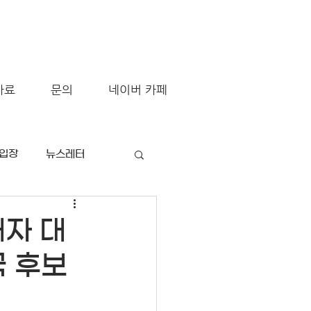
자료
문의
네이버 카페
/입장
뉴스레터
해자 대
국 후보