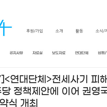
후원/가입
소개
활동
소식/
공지사항
자료실
보도자료
연대단체
비평
27]<연대단체>전세사기 피
주당 정책제안에 이어 권영
약식 개최