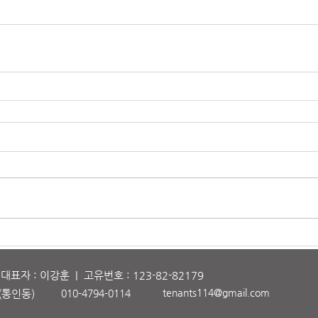
자 : 이강훈 | 고유번호 : 123-82-82179
tenants114@gmail.com
(
통
인동)
010-4794-0114