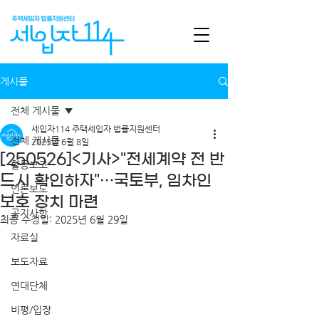
게시물
전체 게시물
세입자114 주택세입자 법률지원센터
전체 게시물
2025년 6월 8일
[250526]<기사>"전세계약 전 반
활동보고
드시 확인하자"…국토부, 임차인
언론보도
보호 장치 마련
공지사항
최종 수정일:
2025년 6월 29일
자료실
보도자료
연대단체
비평/입장