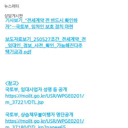
뉴스레터
상담게시판
기사보기_
"전세계약 전 반드시 확인하
자"…국토부, 임차인 보호 장치 마련
보도자료보기_
250527조간_전세계약_전
_임대인_정보_사전_확인_가능해진다주
택기금과.pdf
<참고>
국토부, 임대사업자 성명 등 공개 
https://molit.go.kr/USR/WPGE0201/
m_37221/DTL.jsp
국토부, 상습채무불이행자 명단공개
https://molit.go.kr/USR/WPGE0201/
m_37180/DTL.jsp?page=65