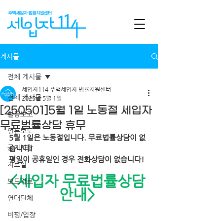
게시물
전체 게시물
세입자114 주택세입자 법률지원센터
전체 게시물
2025년 5월 1일
[250501]5월 1일 노동절 세입자
활동보고
무료법률상담 휴무
언론보도
5월 1일은 노동절입니다. 무료법률상담이 없
공지사항
습니다!
평일이 공휴일인 경우 전화상담이 없습니다!
자료실
<세입자 무료법률상담 
보도자료
안내> 
연대단체
비평/입장