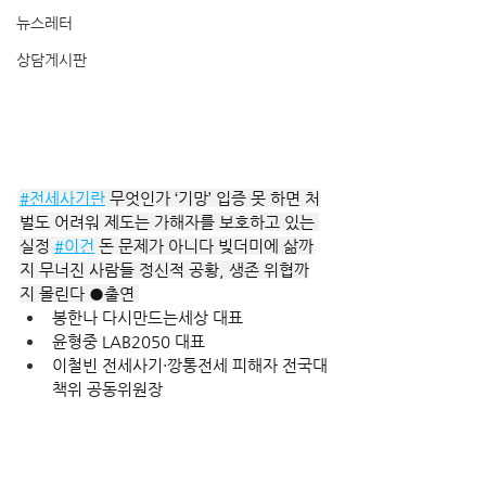
뉴스레터
상담게시판
#전세사기란
 무엇인가 ‘기망’ 입증 못 하면 처
벌도 어려워 제도는 가해자를 보호하고 있는 
실정 
#이건
 돈 문제가 아니다 빚더미에 삶까
지 무너진 사람들 정신적 공황, 생존 위협까
지 몰린다 ●출연 
봉한나 다시만드는세상 대표
윤형중 LAB2050 대표
이철빈 전세사기·깡통전세 피해자 전국대
책위 공동위원장