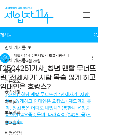
게시물
전체 게시물
세입자114 주택세입자 법률지원센터
전체 게시물
2025년 4월 28일
[250425]기사_청년 멘탈 무너뜨
활동보고
린 '전세사기' 사람 목숨 잃게 하고
언론보도
임대인은 호캉스?
공지사항
(3360) 청년 멘탈 무너뜨린 '전세사기' 사람 
목숨 잃게하고 임대인은 호캉스? 제도권의 유
자료실
착, 원희룡은 어디로 내뺐나? (봉한나 윤형중 
보도자료
이철빈) #요즘것들의_나라걱정 (0425_금) - 
YouTube
연대단체
비평/입장