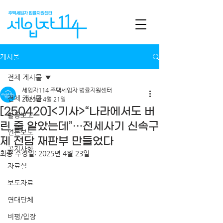
게시물
전체 게시물
세입자114 주택세입자 법률지원센터
전체 게시물
2025년 4월 21일
[250420]<기사>“나라에서도 버
활동보고
린 줄 알았는데”…전세사기 신속구
언론보도
제 전담 재판부 만들었다
공지사항
최종 수정일:
2025년 4월 23일
자료실
보도자료
연대단체
비평/입장