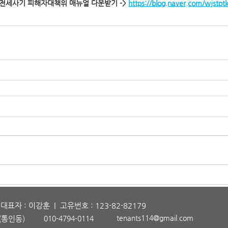
*전세사기 피해자대책위 매뉴얼 다운받기 -> 
https://blog.naver.com/wjstp
자 : 이강훈 | 고유번호 : 123-82-82179
tenants114@gmail.com
(
통
인동)
010-4794-0114