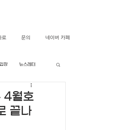
자료
문의
네이버 카페
/입장
뉴스레터
뉴 4월호
로 끝나