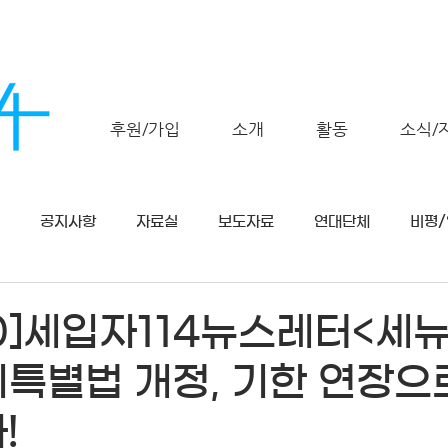
후원/가입
소개
활동
소식/
공지사항
자료실
보도자료
연대단체
비평
30]세입자114뉴스레터<세
특별법 개정, 기한 연장으
!