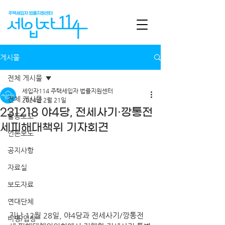
게시물
전체 게시물
세입자114 주택세입자 법률지원센터
전체 게시물
2024년 2월 21일
231218 야4당, 전세사기·깡통전
활동보고
세피해대책위 기자회견
언론보도
공지사항
자료실
보도자료
연대단체
지난 12월 28일, 야4당과 전세사기/깡통전
비평/입장