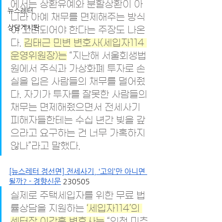
에서는 상환유예와 분할상환이 아
뉴스레터
니라 아예 채무를 면제해주는 방식
상담게시판
이 고려되어야 한다는 주장도 나온
다. 
김태근 민변 변호사(세입자114 
운영위원장)는
 “지난해 서울회생법
원에서 주식과 가상화폐 투자로 손
실을 입은 사람들의 채무를 덜어줬
다. 자기가 투자를 잘못한 사람들의 
채무는 면제해줬으면서 전세사기 
피해자들한테는 수십 년간 빚을 갚
으라고 요구하는 건 너무 가혹하지 
않나”라고 말했다.
[뉴스레터 점선면] 전세사기, ‘고의’만 아니면 
될까? - 경향신문
 230505
실제로 주택세입자를 위한 무료 법
률상담을 지원하는 
‘세입자114’의 
센터장 이강훈 변호사는
 “인천 미추