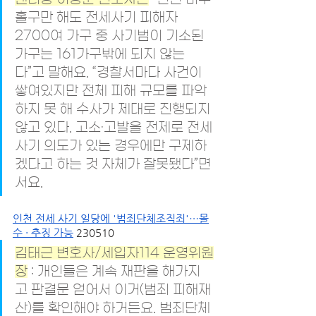
홀구만 해도 전세사기 피해자 
2700여 가구 중 사기범이 기소된 
가구는 161가구밖에 되지 않는
다”고 말해요. “경찰서마다 사건이 
쌓여있지만 전체 피해 규모를 파악
하지 못 해 수사가 제대로 진행되지 
않고 있다. 고소·고발을 전제로 전세
사기 의도가 있는 경우에만 구제하
겠다고 하는 것 자체가 잘못됐다”면
서요.
인천 전세 사기 일당에 '범죄단체조직죄'…몰
수 · 추징 가능
 230510
김태근 변호사/세입자114 운영위원
장
 : 개인들은 계속 재판을 해가지
고 판결문 얻어서 이거(범죄 피해재
산)를 확인해야 하거든요. 범죄단체