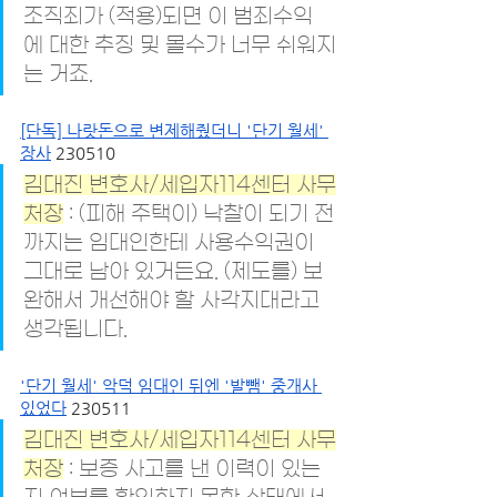
조직죄가 (적용)되면 이 범죄수익
에 대한 추징 및 몰수가 너무 쉬워지
는 거죠.
[단독] 나랏돈으로 변제해줬더니 '단기 월세' 
장사
 230510
김대진 변호사/세입자114센터 사무
처장
 : (피해 주택이) 낙찰이 되기 전
까지는 임대인한테 사용수익권이 
그대로 남아 있거든요. (제도를) 보
완해서 개선해야 할 사각지대라고 
생각됩니다.
'단기 월세' 악덕 임대인 뒤엔 '발뺌' 중개사 
있었다
 230511
김대진 변호사/세입자114센터 사무
처장
 : 보증 사고를 낸 이력이 있는