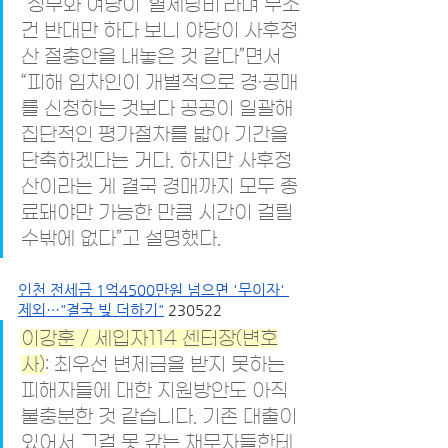
“정부와 여당이 ‘혈세낭비’라며 무조
건 반대만 하다 보니 야당이 사후정
산 절충안을 내놓은 것 같다”면서 
“피해 임차인이 개별적으로 경·공매
를 신청하는 것보다 공공이 일괄해 
집단적인 평가절차를 밟아 기간을 
단축하겠다는 거다. 하지만 사후정
산이라는 게 결국 경매까지 모두 종
료돼야만 가능한 만큼 시간이 걸릴 
수밖에 없다”고 설명했다.
인천 전세금 1억4500만원 넘으면 '무이자' 
제외…"결국 빚 더하기"
 230522
이강훈 / 세입자114 센터장(변호
사)
: 최우선 변제금을 받지 못하는 
피해자들에 대한 지원방안도 아직 
불충분한 것 같습니다. 기존 대출이 
있어서 그걸 못 갚는 채무자들한테 