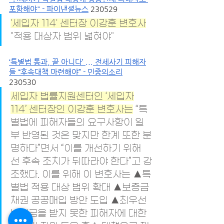
포함해야" - 파이낸셜뉴스
 230529
'세입자 114' 센터장 이강훈 변호사
"적용 대상자 범위 넓혀야"
‘특별법 통과, 끝 아니다’ ... 전세사기 피해자
들 “후속대책 마련해야” - 민중의소리
230530
세입자 법률지원센터인 ‘세입자
114’ 센터장인 이강훈 변호사는
 “특
별법에 피해자들의 요구사항이 일
부 반영된 것은 맞지만 한계 또한 분
명하다”면서 “이를 개선하기 위해
선 후속 조치가 뒤따라야 한다”고 강
조했다. 이를 위해 이 변호사는 ▲특
별법 적용 대상 범위 확대 ▲보증금 
채권 공공매입 방안 도입 ▲최우선
변제금을 받지 못한 피해자에 대한 