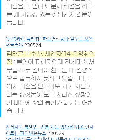
대출을 더 받아서 문제 해결을 하라
는 게 가능성 있는 해법인지 의문이 
듭니다.
"반쪽짜리 특별법" 하소연…통과 앞두고 보완 
서둘러야
 230524
김태근 변호사/세입자114 운영위원
장
 : 본인이 피해자인데 전세대출 채
무를 모두 갚아야 한다는 데 감정적
으로 납득하지 못하고 있습니다. 무
이자 대출을 받더라도 자기 자본이
라는 종잣돈이 모두 사라진 상황이
기 때문에 삶의 동기가 되기는 어렵
습니다.
전세사기 특별법, 빈틈 채울 방안은[법조 인사
이트] - 파이낸셜뉴스
 230529
"전세사기 특별법 대상에 깡통전세 피해자도 