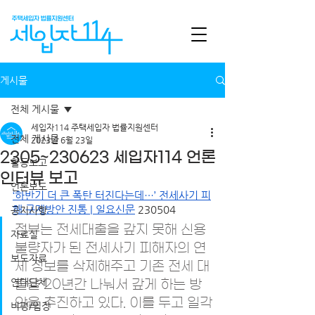
게시물
전체 게시물
세입자114 주택세입자 법률지원센터
전체 게시물
2023년 6월 23일
2305~230623 세입자114 언론
활동보고
인터뷰 보고
언론보도
‘하반기 더 큰 폭탄 터진다는데…’ 전세사기 피
해 구제방안 진통 | 일요신문
 230504
공지사항
정부는 전세대출을 갚지 못해 신용
자료실
불량자가 된 전세사기 피해자의 연
보도자료
체 정보를 삭제해주고 기존 전세 대
연대단체
출을 20년간 나눠서 갚게 하는 방
안을 추진하고 있다. 이를 두고 일각
비평/입장