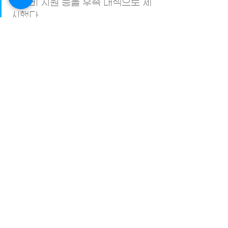
주거비 지원 등을 후속 대책으로 제
시했다.
윤석열 정부, 이러면서 무슨 '깡통전세'를 막
겠나
 230622
세입자114 운영위원장인 김태근 변
호사
 또한 주택의 공시가격이 현재 
시세의 60% 내지 70% 선에서 정
해지는 점을 감안하여 전세금을 주
택의 공시가격 이상 거래할 수 없도
록 제한하는 방식을 제안했다. 그리
고 등록 민간임대주택이 보증보험 
사전 가입 의무를 위반할 시 형사처
벌이 필요하다고 강조했다. 부동산 
시장을 규제하고, 국가가 관리 책임
을 제대로 이행해야 한다는 것이다. 
나아가 전세 제도를 직접 제한하기 
위해서는, 도심 내 소득 분위 70%