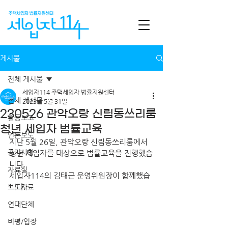
게시물
전체 게시물
세입자114 주택세입자 법률지원센터
전체 게시물
2023년 5월 31일
230526 관악오랑 신림동쓰리룸
활동보고
청년 세입자 법률교육
언론보도
지난 5월 26일, 관악오랑 신림동쓰리룸에서 
공지사항
청년 세입자를 대상으로 법률교육을 진행했습
니다.
자료실
세입자114의 김태근 운영위원장이 함께했습
니다.
보도자료
연대단체
비평/입장