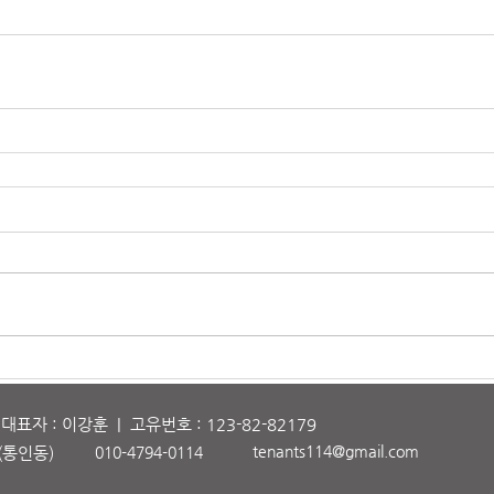
자 : 이강훈 | 고유번호 : 123-82-82179
tenants114@gmail.com
(
통
인동)
010-4794-0114