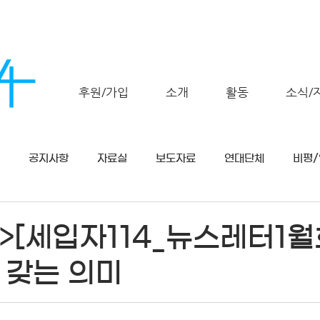
후원/가입
소개
활동
소식/
공지사항
자료실
보도자료
연대단체
비평
31>[세입자114_뉴스레터1
 갖는 의미