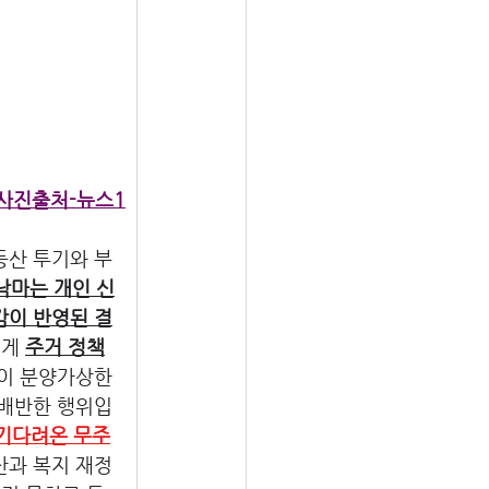
사진출처-뉴스1
동산 투기와 부
낙마는 개인 신
감이 반영된 결
게 
주거 정책
물이 분양가상한
 배반한 행위입
 기다려온 무주
산과 복지 재정