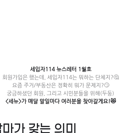
세입자114 뉴스레터 1월호
회원가입은 했는데, 세입자114는 뭐하는 단체지?🤔
요즘 주거/부동산은 정확히 뭐가 문제지?🙄
궁금하셨던 회원, 그리고 시민분들을 위해(두둥)
<세뉴>가 매달 말일마다 여러분을 찾아갈게요!😻
낙마가 갖는 의미