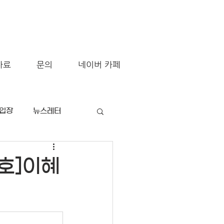
자료
문의
네이버 카페
/입장
뉴스레터
월호]이혜