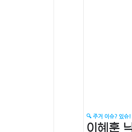
🔍 주거 이슈? 있슈!
이혜훈 