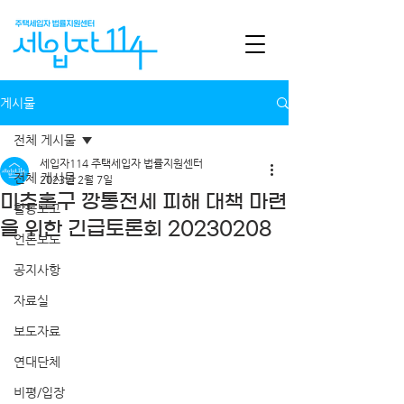
게시물
전체 게시물
세입자114 주택세입자 법률지원센터
전체 게시물
2023년 2월 7일
미추홀구 깡통전세 피해 대책 마련
활동보고
을 위한 긴급토론회 20230208
언론보도
공지사항
자료실
보도자료
연대단체
비평/입장