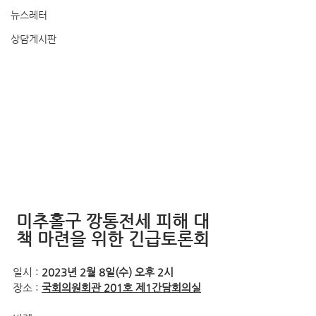
뉴스레터
상담게시판
미추홀구 깡통전세 피해 대
책 마련을 위한 긴급토론회
일시 : 
2023년 2월 8일(수) 오후 2시
장소 : 
국회의원회관 201호 제1간담회의실